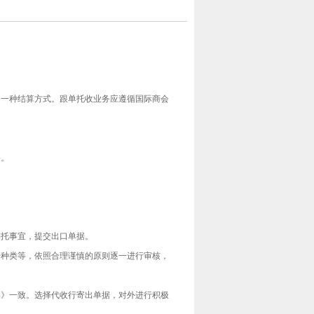
一种结算方式。跟单托收业务应遵循国际商会
要。
委托事宜，提交出口单据。
据种类等，依照合理谨慎的原则逐一进行审核，
书》一致。选择代收行寄出单据，对外进行积极