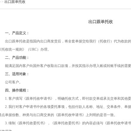
务
>
出口跟单托收
出口跟单托收
一、产品定义：
出口跟单托收是指国内出口商发货后，将全套单据交给我行（托收行）代为收款的
《托收统一规则》（URC）办理。
二、产品功能：
能满足国内客户向国外客户收取出口款项，并按其指示办理入账或转账手续的需
三、适用对象：
公司客户。
四、操作规程：
1. 客户填写《跟单托收申请书》，明确托收方式，即付款交单或承兑交单和其他
2. 我行对客户申请书中的各项委托事项，包括付款人名称、地址、交单条件、单
清点单据份数、种类与出口商交来的《跟单托收申请书》上列明的是否一致。
3. 缮制《跟单托收委托书》，《跟单托收委托书》的内容必须与《跟单托收申请