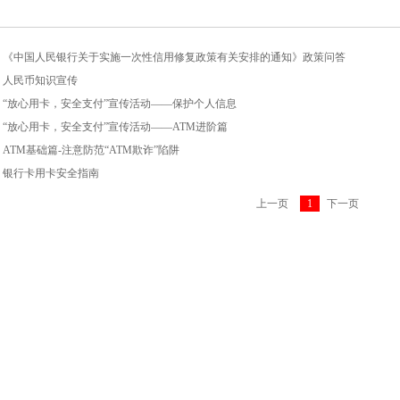
《中国人民银行关于实施一次性信用修复政策有关安排的通知》政策问答
人民币知识宣传
“放心用卡，安全支付”宣传活动——保护个人信息
“放心用卡，安全支付”宣传活动——ATM进阶篇
ATM基础篇-注意防范“ATM欺诈”陷阱
银行卡用卡安全指南
上一页
1
下一页